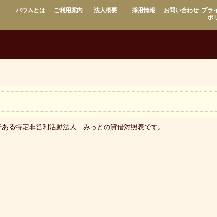
バウムとは
ご利用案内
法人概要
採用情報
お問い合わせ
プラ
ポ
である特定非営利活動法人 みっとの貸借対照表です。